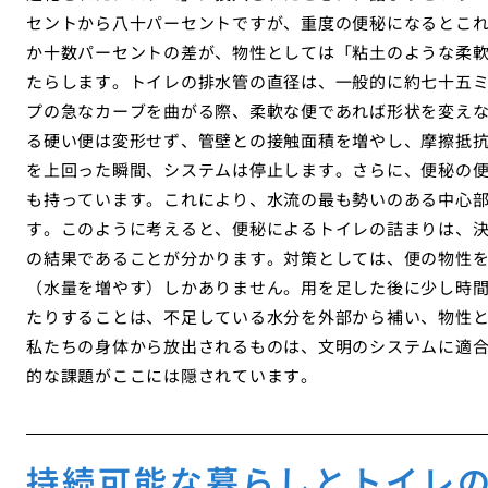
セントから八十パーセントですが、重度の便秘になるとこ
か十数パーセントの差が、物性としては「粘土のような柔
たらします。トイレの排水管の直径は、一般的に約七十五
プの急なカーブを曲がる際、柔軟な便であれば形状を変え
る硬い便は変形せず、管壁との接触面積を増やし、摩擦抵
を上回った瞬間、システムは停止します。さらに、便秘の
も持っています。これにより、水流の最も勢いのある中心
す。このように考えると、便秘によるトイレの詰まりは、
の結果であることが分かります。対策としては、便の物性
（水量を増やす）しかありません。用を足した後に少し時
たりすることは、不足している水分を外部から補い、物性
私たちの身体から放出されるものは、文明のシステムに適
的な課題がここには隠されています。
持続可能な暮らしとトイレ