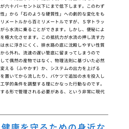
れが六十パーセント以下にまで低下します。このわず
軟性」から「石のような硬質性」への劇的な変化をも
ミリメートルから百ミリメートルですが、Ｓ字トラッ
ながら水流に乗ることができます。しかし、便秘によ
抗を極大化させます。この抵抗力が水流の押し流す力
便は水に浮きにくく、排水路の底に沈殿しやすい性質
部から外れ、流速の遅い管底に留まってしまうので
決して偶然の産物ではなく、物理法則に基づいた必然
を変える（ふやかす）か、システムの出力を上げる
間を置いてから流したり、バケツで追加の水を投入し
と工学的条件を調整する理にかなった行動なのです。
合する形で管理される必要がある、という非常に現代
の健康を守るための身近な