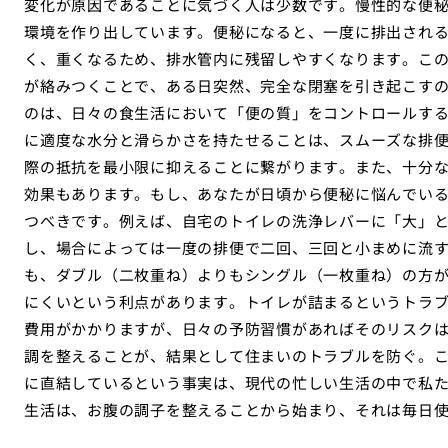
変化が原因であることに気づく人は少数です。慢性的な便
環境を作り出しています。便秘になると、一度に排出され
く、重くなるため、排水管内に残留しやすくなります。こ
が絡みつくことで、ある日突然、完全な閉塞を引き起こす
のは、日々の食生活において「便の質」をコントロールす
に適度な水分と滑らかさを持たせることは、スムーズな排
際の抵抗を最小限に抑えることに繋がります。また、十分
効果もあります。もし、あなたが日頃から便秘に悩んでい
つべきです。例えば、自宅のトイレの洗浄レバーに「大」
し、場合によっては一度の排便で二回、三回と小まめに流
も、ダブル（二枚重ね）よりもシングル（一枚重ね）の方
にくいという利点があります。トイレが詰まるというトラ
費用がかかりますが、日々の予防習慣があればそのリスク
調を整えることが、結果として住まいのトラブルを防ぐ。
に直結しているという事実は、現代の忙しい生活の中で私
生活は、お腹の調子を整えることから始まり、それは毎日