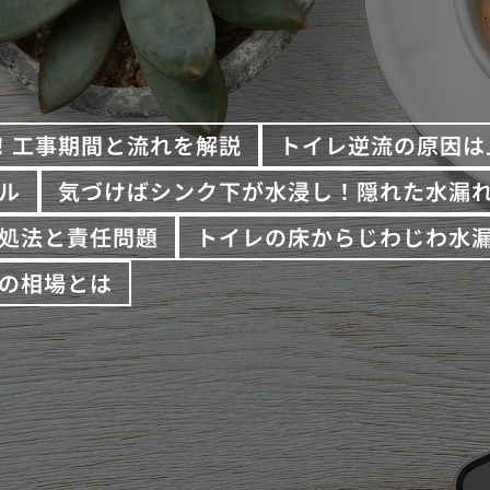
！工事期間と流れを解説
トイレ逆流の原因は
ル
気づけばシンク下が水浸し！隠れた水漏
処法と責任問題
トイレの床からじわじわ水
の相場とは