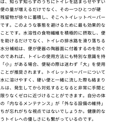
秘は、知らず知らずのうちにトイレを詰まらせやすい
る便の量が増えるだけでなく、その一つひとつが硬
の残留物が徐々に蓄積し、そこへトイレットペーパー
のです。このような事態を避けるために最も効果的な
ることです。水溶性の食物繊維を積極的に摂取し、便
便を助けるだけでなく、トイレの排水路を滑り落ちる
な水分補給は、便が便器の陶器面に付着するのを防ぐ
るのであれば、トイレの使用方法にも特別な意識を持
と「小」がある場合、便秘の際は迷わず「大」を使用
すことが推奨されます。トイレットペーパーについて
が水に溶けやすく、硬い便と一緒に流した際も絡まり
ブルは、発生してから対処するとなると非常に手間と
は限りなくゼロに近づけることができます。自分の体
この「内なるメンテナンス」が「外なる設備の維持」
たちが忘れがちな視点ではないでしょうか。健康的な
使うトイレへの優しさにも繋がっているのです。