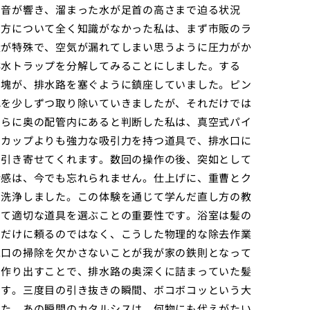
な音が響き、溜まった水が足首の高さまで迫る状況
し方について全く知識がなかった私は、まず市販のラ
状が特殊で、空気が漏れてしまい思うように圧力がか
排水トラップを分解してみることにしました。する
な塊が、排水路を塞ぐように鎮座していました。ピン
れを少しずつ取り除いていきましたが、それだけでは
さらに奥の配管内にあると判断した私は、真空式パイ
ーカップよりも強力な吸引力を持つ道具で、排水口に
に引き寄せてくれます。数回の操作の後、突如として
堵感は、今でも忘れられません。仕上げに、重曹とク
に洗浄しました。この体験を通じて学んだ直し方の教
して適切な道具を選ぶことの重要性です。浴室は髪の
剤だけに頼るのではなく、こうした物理的な除去作業
水口の掃除を欠かさないことが我が家の鉄則となって
を作り出すことで、排水路の奥深くに詰まっていた髪
です。三度目の引き抜きの瞬間、ボコボコッという大
した。あの瞬間のカタルシスは、何物にも代えがたい