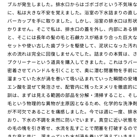
ブルが発生しました。排水口からはゴボゴボという不気味
に、私は大きな不安を覚えました。浴室の下水詰まりの直
バーカップを手に取りました。しかし、浴室の排水口は形
かりません。そこで私は、排水口の蓋を外し、内部にある
と、そこには長年の髪の毛と石鹸カスが絡まり合った巨大
セットや使い古した歯ブラシを駆使して、泥状になった汚
水の流れは完全に回復しませんでした。詰まりの本質は、
プクリーナーという道具を購入してきました。これはラバ
密着させてハンドルを引くことで、奥に潜む閉塞物を手前
溜まっていた水が渦を巻いて吸い込まれていった瞬間の安
エン酸を混ぜて発泡させ、配管内に残ったヌメリを徹底的
訓は、まずは見える範囲の部品を分解・清掃すること、そ
毛という物理的な異物が主原因となるため、化学的な洗浄
が不可欠であることを痛感しました。今では週に一度、排
おり、下水の不調を未然に防いでいます。真空に近い状態
の毛の塊を引き寄せ、水流を乱すことで閉塞を打破するの
きな音と共に、溜まっていた水が渦を巻いて消えていきま