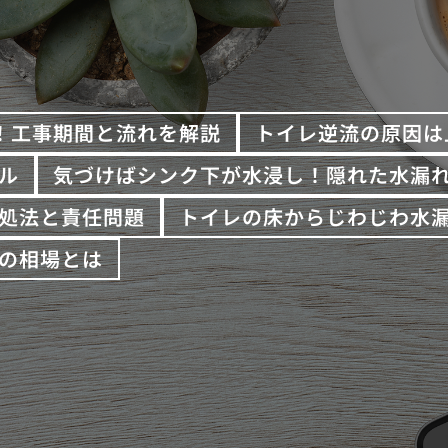
！工事期間と流れを解説
トイレ逆流の原因は
ル
気づけばシンク下が水浸し！隠れた水漏
処法と責任問題
トイレの床からじわじわ水
の相場とは