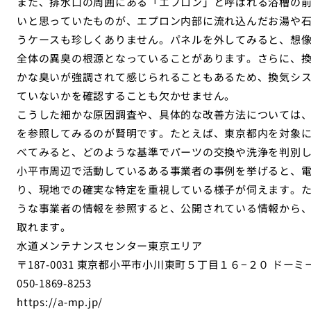
また、排水口の周囲にある「エプロン」と呼ばれる浴槽の
いと思っていたものが、エプロン内部に流れ込んだお湯や
うケースも珍しくありません。パネルを外してみると、想
全体の異臭の根源となっていることがあります。さらに、
かな臭いが強調されて感じられることもあるため、換気シ
ていないかを確認することも欠かせません。
こうした細かな原因調査や、具体的な改善方法については
を参照してみるのが賢明です。たとえば、東京都内を対象
べてみると、どのような基準でパーツの交換や洗浄を判別
小平市周辺で活動しているある事業者の事例を挙げると、
り、現地での確実な特定を重視している様子が伺えます。
うな事業者の情報を参照すると、公開されている情報から
取れます。
水道メンテナンスセンター東京エリア
〒187-0031 東京都小平市小川東町５丁目１６−２０ ドー
050-1869-8253
https://a-mp.jp/