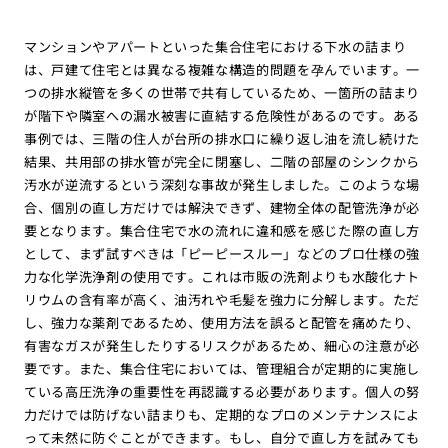
マンションやアパートといった集合住宅における下水の詰まり
は、戸建て住宅とは異なる複雑な構造的問題を孕んでいます。一
つの排水縦管を多くの世帯で共有しているため、一箇所の詰まり
が階下や隣室への漏水被害に直結する危険性があるのです。ある
事例では、三階の住人が台所の排水口に繰り返し油を流し続けた
結果、共用部の排水管が完全に閉塞し、二階の部屋のシンクから
汚水が逆流するという深刻な事故が発生しました。このような場
合、個別の直し方だけでは解決できず、建物全体の配管洗浄が必
要となります。集合住宅で水の流れに違和感を感じた際の直し方
として、まず試すべきは「ピーピースルー」などのプロ仕様の強
力な化学洗浄剤の使用です。これは市販の洗剤よりも水酸化ナト
リウムの含有率が高く、油汚れや毛髪を強力に分解します。ただ
し、強力な薬剤であるため、使用方法を誤ると配管を痛めたり、
有害なガスが発生したりするリスクがあるため、細心の注意が必
要です。また、集合住宅においては、管理組合が定期的に実施し
ている高圧洗浄の重要性を再認識する必要があります。個人の努
力だけでは防げない詰まりも、定期的なプロのメンテナンスによ
って未然に防ぐことができます。もし、自分で直し方を試みても