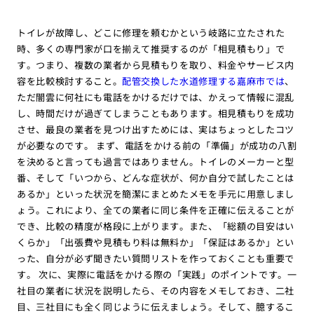
トイレが故障し、どこに修理を頼むかという岐路に立たされた
時、多くの専門家が口を揃えて推奨するのが「相見積もり」で
す。つまり、複数の業者から見積もりを取り、料金やサービス内
容を比較検討すること。
配管交換した水道修理する嘉麻市では
、
ただ闇雲に何社にも電話をかけるだけでは、かえって情報に混乱
し、時間だけが過ぎてしまうこともあります。相見積もりを成功
させ、最良の業者を見つけ出すためには、実はちょっとしたコツ
が必要なのです。 まず、電話をかける前の「準備」が成功の八割
を決めると言っても過言ではありません。トイレのメーカーと型
番、そして「いつから、どんな症状が、何か自分で試したことは
あるか」といった状況を簡潔にまとめたメモを手元に用意しまし
ょう。これにより、全ての業者に同じ条件を正確に伝えることが
でき、比較の精度が格段に上がります。また、「総額の目安はい
くらか」「出張費や見積もり料は無料か」「保証はあるか」とい
った、自分が必ず聞きたい質問リストを作っておくことも重要で
す。 次に、実際に電話をかける際の「実践」のポイントです。一
社目の業者に状況を説明したら、その内容をメモしておき、二社
目、三社目にも全く同じように伝えましょう。そして、臆するこ