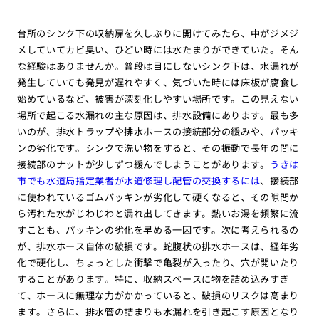
台所のシンク下の収納扉を久しぶりに開けてみたら、中がジメジ
メしていてカビ臭い、ひどい時には水たまりができていた。そん
な経験はありませんか。普段は目にしないシンク下は、水漏れが
発生していても発見が遅れやすく、気づいた時には床板が腐食し
始めているなど、被害が深刻化しやすい場所です。この見えない
場所で起こる水漏れの主な原因は、排水設備にあります。最も多
いのが、排水トラップや排水ホースの接続部分の緩みや、パッキ
ンの劣化です。シンクで洗い物をすると、その振動で長年の間に
接続部のナットが少しずつ緩んでしまうことがあります。
うきは
市でも水道局指定業者が水道修理し配管の交換するには
、接続部
に使われているゴムパッキンが劣化して硬くなると、その隙間か
ら汚れた水がじわじわと漏れ出してきます。熱いお湯を頻繁に流
すことも、パッキンの劣化を早める一因です。次に考えられるの
が、排水ホース自体の破損です。蛇腹状の排水ホースは、経年劣
化で硬化し、ちょっとした衝撃で亀裂が入ったり、穴が開いたり
することがあります。特に、収納スペースに物を詰め込みすぎ
て、ホースに無理な力がかかっていると、破損のリスクは高まり
ます。さらに、排水管の詰まりも水漏れを引き起こす原因となり