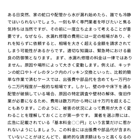
ある日突然、家の蛇口や配管から水が漏れ始めたら、誰でも冷静
ではいられないでしょう。一刻も早く専門業者を呼びたいと焦る
気持ちは当然ですが、その前に一度立ち止まって考えることが重
要です。なぜなら、水漏れ修理の費用には一定の相場があり、そ
れを知らずに依頼すると、相場を大きく超える金額を請求されて
しまう可能性があるからです。適切な知識は、緊急時における最
良の防御策となります。 まず、水漏れ修理の料金は一律ではあり
ません。原因や場所によって大きく変動します。例えば、キッチ
ンの蛇口やトイレのタンク内のパッキン交換といった、比較的簡
単な作業で済むケースでは、出張費や部品代を含めても一万円か
ら二万円程度が一般的な相場です。しかし、壁の中や床下を通る
配管が破損している場合、原因の特定調査や壁材の解体、復旧作
業が必要になるため、費用は数万円から時には十万円を超えるこ
ともあります。このように、被害の状況によって費用が大きく変
わることを理解しておくことが第一歩です。 業者を選ぶ際には、
広告に記載されている「基本料金〇〇円」という言葉だけに惹か
れないようにしましょう。この料金には出張費や部品代が含まれ
ていないことがほとんどで、最終的な請求額はもっと高くなるの