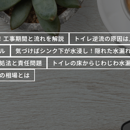
！工事期間と流れを解説
トイレ逆流の原因は
ル
気づけばシンク下が水浸し！隠れた水漏
処法と責任問題
トイレの床からじわじわ水
の相場とは