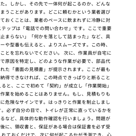
けた。しかし、その先で一体何が起こるのか、どんな
しまうことがあります。どこに頼むかという業者選び
っておくことは、業者のペースに飲まれずに冷静に対
ステップは「電話での問い合わせ」です。ここで重要
が止まらない」「何かを落として詰まった」など、具
カーや型番も伝えると、よりスムーズです。この時、
ことを忘れないでください。 次に、作業員が自宅に
目で原因を特定し、どのような作業が必要で、部品代
された「書面の見積書」が提示されます。ここが最も
に納得できなければ、この時点できっぱりと断ること
えると、ここで初めて「契約」が成立し「作業開始」
に作業を始めることはありません。もし、見積もりも
常に危険なサインです。はっきりと作業を制止しまし
す。必ず自分の目で、トイレが正常に直っているかを
みるなど、具体的な動作確認を行いましょう。問題が
最後に、領収書と、保証がある場合は保証書を必ず受
入れておくだけで、次に何が起こるかが予測でき、心