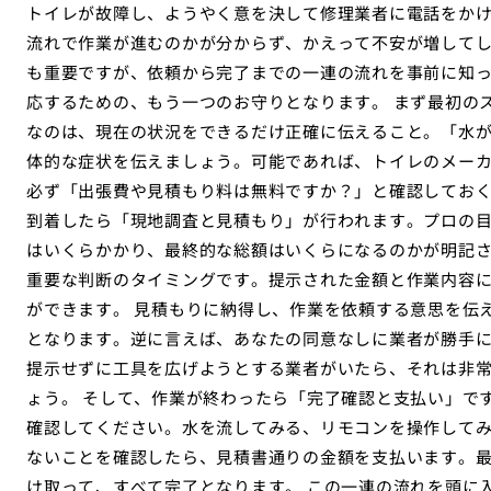
トイレが故障し、ようやく意を決して修理業者に電話をか
流れで作業が進むのかが分からず、かえって不安が増して
も重要ですが、依頼から完了までの一連の流れを事前に知
応するための、もう一つのお守りとなります。 まず最初の
なのは、現在の状況をできるだけ正確に伝えること。「水
体的な症状を伝えましょう。可能であれば、トイレのメー
必ず「出張費や見積もり料は無料ですか？」と確認しておく
到着したら「現地調査と見積もり」が行われます。プロの
はいくらかかり、最終的な総額はいくらになるのかが明記
重要な判断のタイミングです。提示された金額と作業内容
ができます。 見積もりに納得し、作業を依頼する意思を伝
となります。逆に言えば、あなたの同意なしに業者が勝手
提示せずに工具を広げようとする業者がいたら、それは非
ょう。 そして、作業が終わったら「完了確認と支払い」で
確認してください。水を流してみる、リモコンを操作して
ないことを確認したら、見積書通りの金額を支払います。
け取って、すべて完了となります。 この一連の流れを頭に