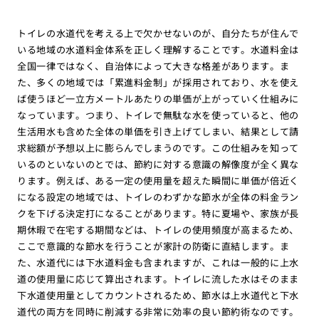
トイレの水道代を考える上で欠かせないのが、自分たちが住んで
いる地域の水道料金体系を正しく理解することです。水道料金は
全国一律ではなく、自治体によって大きな格差があります。ま
た、多くの地域では「累進料金制」が採用されており、水を使え
ば使うほど一立方メートルあたりの単価が上がっていく仕組みに
なっています。つまり、トイレで無駄な水を使っていると、他の
生活用水も含めた全体の単価を引き上げてしまい、結果として請
求総額が予想以上に膨らんでしまうのです。この仕組みを知って
いるのといないのとでは、節約に対する意識の解像度が全く異な
ります。例えば、ある一定の使用量を超えた瞬間に単価が倍近く
になる設定の地域では、トイレのわずかな節水が全体の料金ラン
クを下げる決定打になることがあります。特に夏場や、家族が長
期休暇で在宅する期間などは、トイレの使用頻度が高まるため、
ここで意識的な節水を行うことが家計の防衛に直結します。ま
た、水道代には下水道料金も含まれますが、これは一般的に上水
道の使用量に応じて算出されます。トイレに流した水はそのまま
下水道使用量としてカウントされるため、節水は上水道代と下水
道代の両方を同時に削減する非常に効率の良い節約術なのです。