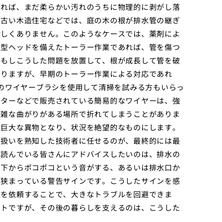
すれば、まだ柔らかい汚れのうちに物理的に剥がし落
、古い木造住宅などでは、庭の木の根が排水管の継ぎ
珍しくありません。このようなケースでは、薬剤によ
ー型ヘッドを備えたトーラー作業であれば、管を傷つ
。もしこうした問題を放置して、根が成長して管を破
なりますが、早期のトーラー作業による対応であれ
販のワイヤーブラシを使用して清掃を試みる方もいらっ
ンターなどで販売されている簡易的なワイヤーは、強
複雑な曲がりがある場所で折れてしまうことがありま
が巨大な異物となり、状況を絶望的なものにします。
の扱いを熟知した技術者に任せるのが、最終的には最
を読んでいる皆さんにアドバイスしたいのは、排水の
の下からポコポコという音がする、あるいは排水口か
が狭まっている警告サインです。こうしたサインを感
検を依頼することで、大きなトラブルを回避できま
ントですが、その後の暮らしを支えるのは、こうした