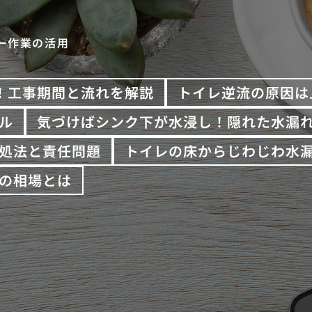
ー作業の活用
！工事期間と流れを解説
トイレ逆流の原因は
ル
気づけばシンク下が水浸し！隠れた水漏
処法と責任問題
トイレの床からじわじわ水
の相場とは