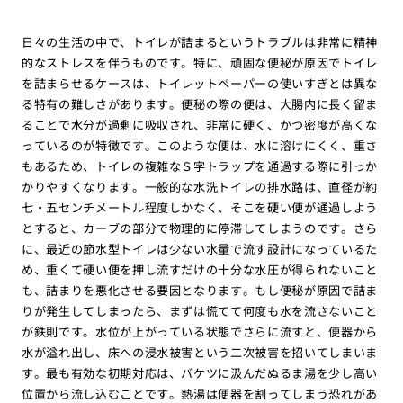
日々の生活の中で、トイレが詰まるというトラブルは非常に精神
的なストレスを伴うものです。特に、頑固な便秘が原因でトイレ
を詰まらせるケースは、トイレットペーパーの使いすぎとは異な
る特有の難しさがあります。便秘の際の便は、大腸内に長く留ま
ることで水分が過剰に吸収され、非常に硬く、かつ密度が高くな
っているのが特徴です。このような便は、水に溶けにくく、重さ
もあるため、トイレの複雑なＳ字トラップを通過する際に引っか
かりやすくなります。一般的な水洗トイレの排水路は、直径が約
七・五センチメートル程度しかなく、そこを硬い便が通過しよう
とすると、カーブの部分で物理的に停滞してしまうのです。さら
に、最近の節水型トイレは少ない水量で流す設計になっているた
め、重くて硬い便を押し流すだけの十分な水圧が得られないこと
も、詰まりを悪化させる要因となります。もし便秘が原因で詰ま
りが発生してしまったら、まずは慌てて何度も水を流さないこと
が鉄則です。水位が上がっている状態でさらに流すと、便器から
水が溢れ出し、床への浸水被害という二次被害を招いてしまいま
す。最も有効な初期対応は、バケツに汲んだぬるま湯を少し高い
位置から流し込むことです。熱湯は便器を割ってしまう恐れがあ