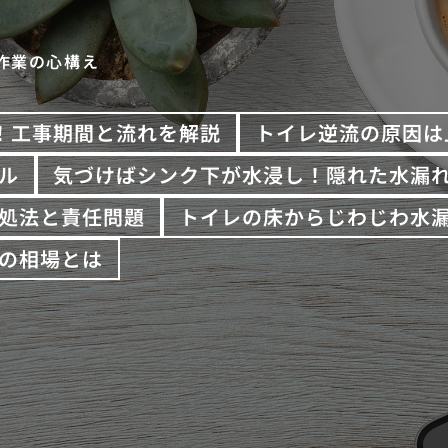
作業の心構え
！工事期間と流れを解説
トイレ逆流の原因は
ル
気づけばシンク下が水浸し！隠れた水漏
処法と責任問題
トイレの床からじわじわ水
の相場とは